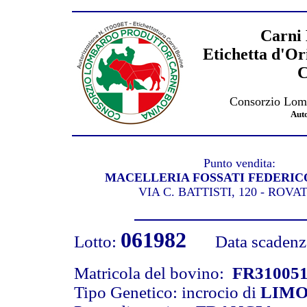
Carni 
Etichetta d'Or
C
Consorzio Lomb
Aut
Punto vendita:
MACELLERIA FOSSATI FEDERIC
VIA C. BATTISTI, 120 - ROVA
061982
Lotto:
Data scadenza 
Matricola del bovino:
FR31005
Tipo Genetico: incrocio di
LIMO