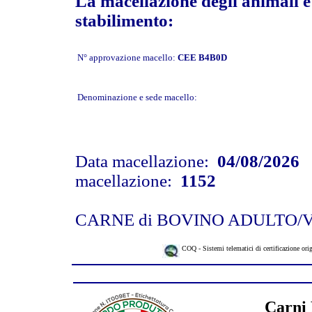
La macellazione degli animali è 
stabilimento:
N° approvazione macello:
CEE B4B0D
Denominazione e sede macello:
Data macellazione:
04/08/2026
N
macellazione:
1152
CARNE di BOVINO ADULTO/
COQ - Sistemi telematici di certificazione ori
Carni 