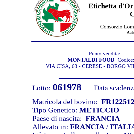
Etichetta d'Or
C
Consorzio Lomb
Aut
Punto vendita:
MONTALDI FOOD
Codice
VIA CISA, 63 - CERESE - BORGO V
061978
Lotto:
Data scadenza 
Matricola del bovino:
FR12251
Tipo Genetico:
METICCIO
Paese di nascita:
FRANCIA
Allevato in:
FRANCIA
/
ITALI