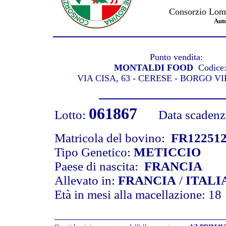
Consorzio Lomb
Aut
Punto vendita:
MONTALDI FOOD
Codice
VIA CISA, 63 - CERESE - BORGO V
061867
Lotto:
Data scadenza 
Matricola del bovino:
FR12251
Tipo Genetico:
METICCIO
Paese di nascita:
FRANCIA
Allevato in:
FRANCIA
/
ITALI
Età in mesi alla macellazione: 18