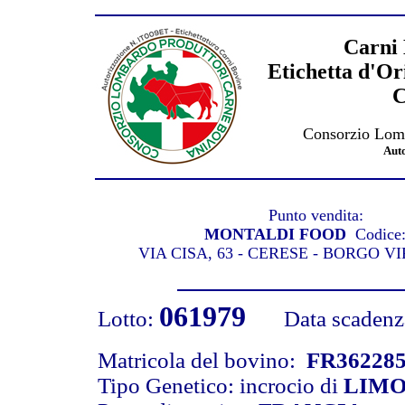
Carni 
Etichetta d'Or
C
Consorzio Lomb
Aut
Punto vendita:
MONTALDI FOOD
Codice
VIA CISA, 63 - CERESE - BORGO V
061979
Lotto:
Data scadenza 
Matricola del bovino:
FR36228
Tipo Genetico: incrocio di
LIMO