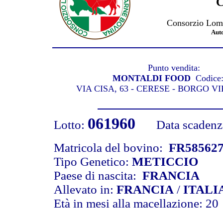
C
Consorzio Lomb
Aut
Punto vendita:
MONTALDI FOOD
Codice
VIA CISA, 63 - CERESE - BORGO V
061960
Lotto:
Data scadenza 
Matricola del bovino:
FR58562
Tipo Genetico:
METICCIO
Paese di nascita:
FRANCIA
Allevato in:
FRANCIA
/
ITALI
Età in mesi alla macellazione: 20