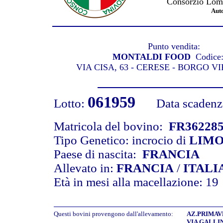
Consorzio Lomb
Aut
Punto vendita:
MONTALDI FOOD
Codice
VIA CISA, 63 - CERESE - BORGO V
061959
Lotto:
Data scadenza 
Matricola del bovino:
FR36228
Tipo Genetico: incrocio di
LIMO
Paese di nascita:
FRANCIA
Allevato in:
FRANCIA
/
ITALI
Età in mesi alla macellazione: 19
Questi bovini provengono dall'allevamento:
AZ.PRIMAVE
VIA GALLIN