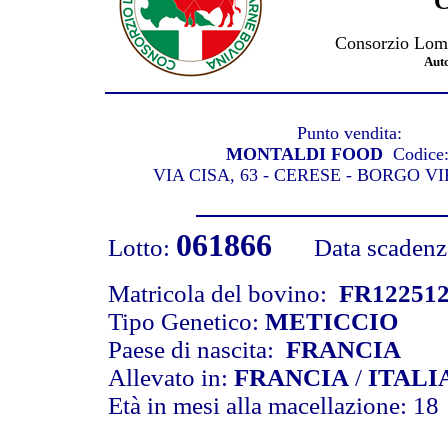
C
Consorzio Lomb
Aut
Punto vendita:
MONTALDI FOOD
Codice
VIA CISA, 63 - CERESE - BORGO V
061866
Lotto:
Data scadenza 
Matricola del bovino:
FR12251
Tipo Genetico:
METICCIO
Paese di nascita:
FRANCIA
Allevato in:
FRANCIA
/
ITALI
Età in mesi alla macellazione: 18